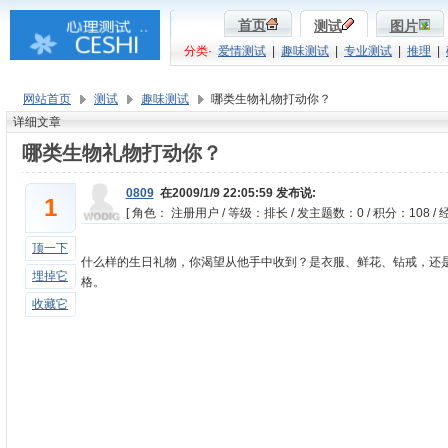
首页
测试
图片
分类
·
爱情测试
|
趣味测试
|
专业测试
|
推理
|
网站首页
测试
趣味测试
哪类生物礼物打动你？
详细文章
哪类生物礼物打动你？
0809
在2009/1/9 22:05:59 发布说:
1
[ 角色： 注册用户 / 等级：排长 / 发主题数：0 / 积分：108 / 经
顶一下
什么样的生日礼物，你渴望从他手中收到？是衣服、鲜花、钻戒，还
埋掉它
格。
收藏它