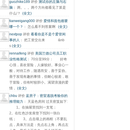
guozhike189
评价
测试你的左脑与右
脑
：
两。。。两个方向都看见了算是
什么/？
(全文)
tianweigang000
评价
爱情和面包都要
哪一个？
：
怎么看不到答案啊
(全文)
nextpop
评价
看看你是不是个爱管闲
事的人
：
把工资交出来 &nb
s
(全文)
rennaifeng
评价
美国兰德公司员工职
业性格测试
：
70分至99分： 好奇
心强，喜欢冒险，人缘较好。事业心一
般，对待工作，随遇而安，善于妥协。
善于发现有趣的事情，但耐心较差，敢
于冒险，但有时较胆小。渴望浪漫的爱
情，
(全文)
chbu
评价
蓝房子：密室逃脱考验你的
推理能力
：
天蓝色房间 过关密笈如下:
1。在抽屉里找到一支笔；
2。在红色沙发座垫下找到一张白
纸； 3。点击墙上的画框（不要乱
点，具体方法是：先点右上角，再点左