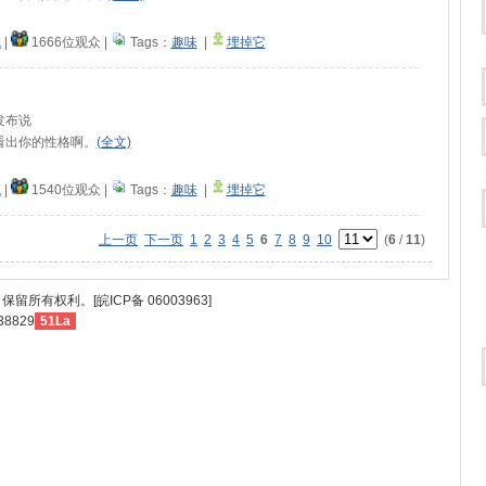
试
|
1666位观众
|
Tags：
趣味
|
埋掉它
09发布说
看出你的性格啊。
(全文)
试
|
1540位观众
|
Tags：
趣味
|
埋掉它
上一页
下一页
1
2
3
4
5
6
7
8
9
10
(
6
/
11
)
保留所有权利。[皖ICP备 06003963]
38829
51La