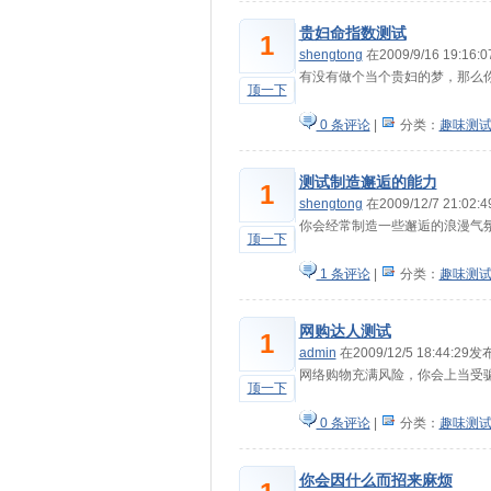
贵妇命指数测试
1
shengtong
在2009/9/16 19:16
有没有做个当个贵妇的梦，那么
顶一下
0 条评论
|
分类：
趣味测
测试制造邂逅的能力
1
shengtong
在2009/12/7 21:02
你会经常制造一些邂逅的浪漫气
顶一下
1 条评论
|
分类：
趣味测
网购达人测试
1
admin
在2009/12/5 18:44:29
网络购物充满风险，你会上当受
顶一下
0 条评论
|
分类：
趣味测
你会因什么而招来麻烦