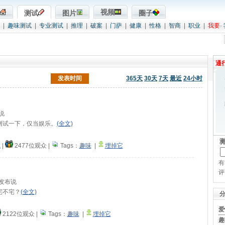
视频
测试
图片
圈子
|
趣味测试
|
专业测试
|
推理
|
破案
|
门萨
|
健康
|
性格
|
智商
|
职业
|
我要
·
通
发表时间
365天
30天
7天
最近
24小时
布说
测试一下，仅当娱乐。
(全文)
试
|
2477位观众
|
Tags：
趣味
|
埋掉它
有
评
13发布说
宅不宅？
(全文)
爱
2122位观众
|
Tags：
趣味
|
埋掉它
趣