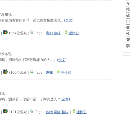
专
推
:07发布说
破
你有成为贵女的命吗，试试贵女指数测试。
(全文)
门
健
试
|
1964位观众
|
Tags：
贵妇
趣味
|
埋掉它
性
智
职
:49发布说
氛吗，测试你的召唤邂逅能力的大小。
(全文)
试
|
7160位观众
|
Tags：
趣味
|
埋掉它
发布说
骗吗，测试看，你是不是一个网购达人？
(全文)
试
|
2121位观众
|
Tags：
购物
网络
趣味
|
埋掉它