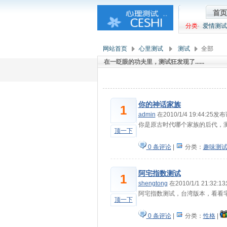
首页
分类
·
爱情测试
网站首页
心里测试
测试
全部
在一眨眼的功夫里，测试狂发现了......
你的神话家族
1
admin
在2010/1/4 19:44:25发
你是原古时代哪个家族的后代，
顶一下
0 条评论
|
分类：
趣味测
阿宅指数测试
1
shengtong
在2010/1/1 21:32:
阿宅指数测试，台湾版本，看看
顶一下
0 条评论
|
分类：
性格
|