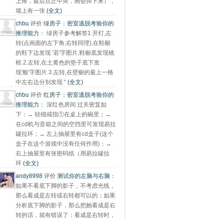
上角，最后点正中央，画会掉下来），
墙上有一张
(全文)
chbu
评价
绿房子：密室逃脱考验你的
推理能力
：
绿房子参考解答1.开灯,左
转(点画面的左下角,右转同理),在鞋橱
的鞋下边发现 '若'字图片,鞋橱底发现镜
框.2.左转,在土黄色的垫子底下发
现'般'字图片.3.左转,在壁橱的最上一格
中左右边分别发现 “
(全文)
chbu
评价
红房子：密室逃脱考验你的
推理能力
：
深红色房间 过关密笈如
下：→ 轻细戒指①在桌上的碗里；→
在cd机与音箱之间的空挡里可发现易拉
罐拉环；→ 左上抽屉里有cd盒子(这个
盒子在这个游戏中没有任何作用)；→
右上抽屉里有张密码纸（用易拉罐拉
环
(全文)
andy8998
评价
测试你的左脑与右脑
：
如果不看底下脚的影子，不考虑光线，
那么看成是左转或右转都可以的；如果
分析底下脚的影子，那么把她看成是右
转的话，就有错误了：看成是右转时，