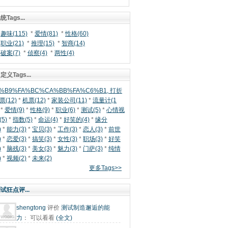
统Tags...
*
趣味(115)
*
爱情(81)
*
性格(60)
*
职业(21)
*
推理(15)
*
智商(14)
*
破案(7)
*
侦察(4)
*
两性(4)
定义Tags...
%B9%FA%BC%CA%BB%FA%C6%B1, 打折
票(12)
*
机票(12)
*
家装公司(11)
*
流量计(1
*
爱情(9)
*
性格(9)
*
职业(6)
*
测试(5)
*
心情视
(5)
*
指数(5)
*
命运(4)
*
好笑的(4)
*
缘分
)
*
能力(3)
*
宝贝(3)
*
工作(3)
*
恋人(3)
*
前世
)
*
恋爱(3)
*
搞笑(3)
*
女性(3)
*
职场(3)
*
好笑
)
*
脑残(3)
*
美女(3)
*
魅力(3)
*
门萨(3)
*
纯情
)
*
视频(2)
*
未来(2)
更多Tags>>
试狂点评...
shengtong
评价
测试制造邂逅的能
力
：
可以看看
(全文)