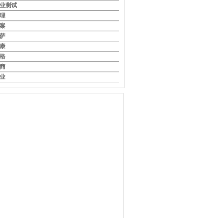
业测试
理
案
萨
康
格
商
业