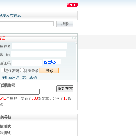
我要发布信息
行证
用户名
密 码
验证码
记住密码
隐身登录
注册新用户
忘记密码
测试吧搜索
先搜搜看
541
个用户，发布了
838
篇文章，分享了
18
条
论！
分类导航
情测试
味测试