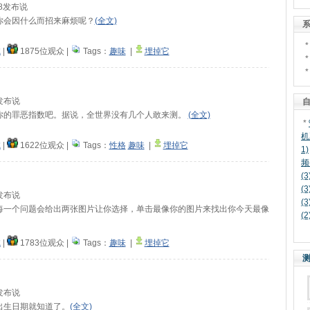
:38发布说
你会因什么而招来麻烦呢？
(全文)
系
试
|
1875位观众
|
Tags：
趣味
|
埋掉它
42发布说
自
你的罪恶指数吧。据说，全世界没有几个人敢来测。
(全文)
*
机
试
|
1622位观众
|
Tags：
性格
趣味
|
埋掉它
1)
频
(3
(3
04发布说
(3
每一个问题会给出两张图片让你选择，单击最像你的图片来找出你今天最像
(2
试
|
1783位观众
|
Tags：
趣味
|
埋掉它
测
40发布说
出生日期就知道了。
(全文)