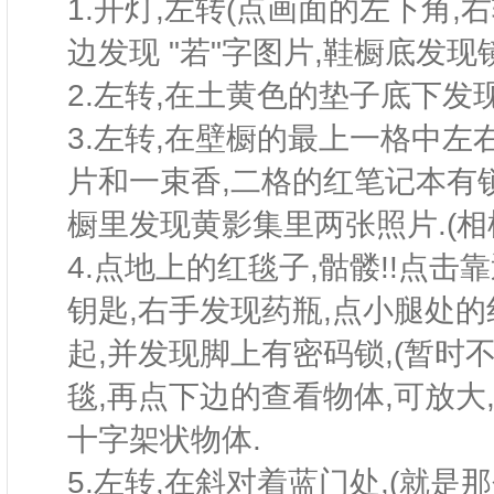
1.开灯,左转(点画面的左下角,
边发现 "若"字图片,鞋橱底发现
2.左转,在土黄色的垫子底下发现
3.左转,在壁橱的最上一格中左右
片和一束香,二格的红笔记本有
橱里发现黄影集里两张照片.(相
4.点地上的红毯子,骷髅!!点击
钥匙,右手发现药瓶,点小腿处
起,并发现脚上有密码锁,(暂时
毯,再点下边的查看物体,可放大
十字架状物体.
5.左转,在斜对着蓝门处,(就是