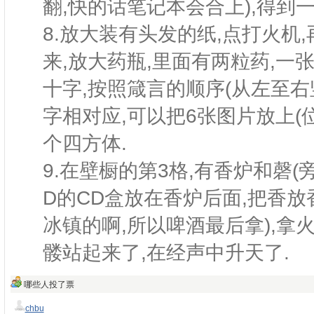
翻,快的话笔记本会合上),得到一
8.放大装有头发的纸,点打火机
来,放大药瓶,里面有两粒药,一
十字,按照箴言的顺序(从左至右
字相对应,可以把6张图片放上(
个四方体.
9.在壁橱的第3格,有香炉和磬(
D的CD盒放在香炉后面,把香放
冰镇的啊,所以啤酒最后拿),拿火
髅站起来了,在经声中升天了.
哪些人投了票
chbu