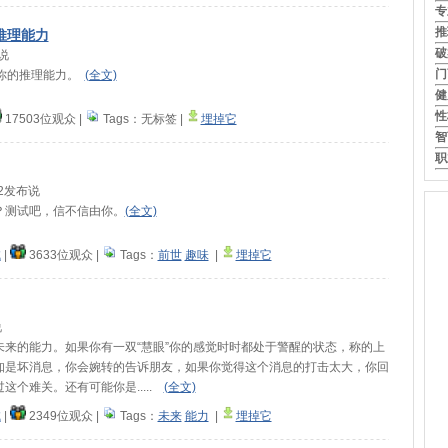
专
推
推理能力
破
布说
门
验你的推理能力。
(全文)
健
性
17503位观众
|
Tags：
无标签 |
埋掉它
智
职
:42发布说
？测试吧，信不信由你。
(全文)
试
|
3633位观众
|
Tags：
前世
趣味
|
埋掉它
说
来的能力。如果你有一双“慧眼”你的感觉时时都处于警醒的状态，称的上
知是坏消息，你会婉转的告诉朋友，如果你觉得这个消息的打击太大，你回
个难关。还有可能你是.....
(全文)
试
|
2349位观众
|
Tags：
未来
能力
|
埋掉它