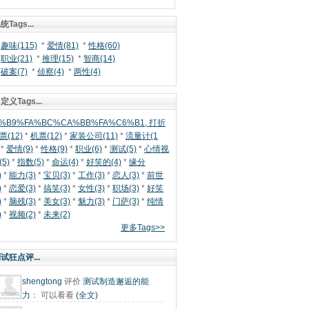
统Tags...
*
趣味(115)
*
爱情(81)
*
性格(60)
*
职业(21)
*
推理(15)
*
智商(14)
*
破案(7)
*
侦察(4)
*
两性(4)
定义Tags...
%B9%FA%BC%CA%BB%FA%C6%B1, 打折
票(12)
*
机票(12)
*
家装公司(11)
*
流量计(1
*
爱情(9)
*
性格(9)
*
职业(6)
*
测试(5)
*
心情视
(5)
*
指数(5)
*
命运(4)
*
好笑的(4)
*
缘分
)
*
能力(3)
*
宝贝(3)
*
工作(3)
*
恋人(3)
*
前世
)
*
恋爱(3)
*
搞笑(3)
*
女性(3)
*
职场(3)
*
好笑
)
*
脑残(3)
*
美女(3)
*
魅力(3)
*
门萨(3)
*
纯情
)
*
视频(2)
*
未来(2)
更多Tags>>
试狂点评...
shengtong
评价
测试制造邂逅的能
力
：
可以看看
(全文)