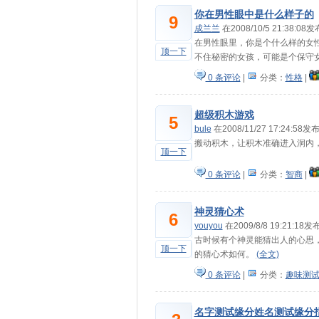
你在男性眼中是什么样子的
9
成兰兰
在2008/10/5 21:38:08
在男性眼里，你是个什么样的女
顶一下
不住秘密的女孩，可能是个保
0 条评论
|
分类：
性格
|
超级积木游戏
5
bule
在2008/11/27 17:24:58发
搬动积木，让积木准确进入洞内
顶一下
0 条评论
|
分类：
智商
|
神灵猜心术
6
youyou
在2009/8/8 19:21:18
古时候有个神灵能猜出人的心思
顶一下
的猜心术如何。
(全文)
0 条评论
|
分类：
趣味测
名字测试缘分姓名测试缘分