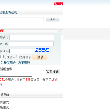
我要发布信息
行证
用户名
密 码
验证码
记住密码
隐身登录
注册新用户
忘记密码
测试吧搜索
先搜搜看
541
个用户，发布了
838
篇文章，分享了
18
条
论！
分类导航
情测试
味测试