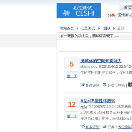
首页
分类
·
爱情测试
网站首页
心里测试
测试
全部
在一眨眼的功夫里，测试狂发现了......
测试你的空间知觉能力
5
shengtong
在2010/4/12 22:57
你的空间判断能力如何，你的判
顶一下
0 条评论
|
分类：
智商
|
A型和B型性格测试
12
xnla
在2008/8/7 19:24:53发布说
a型性格和b型性格是两种不同
顶一下
注意自己属于哪种，采取相应应
0 条评论
|
分类：
专业测