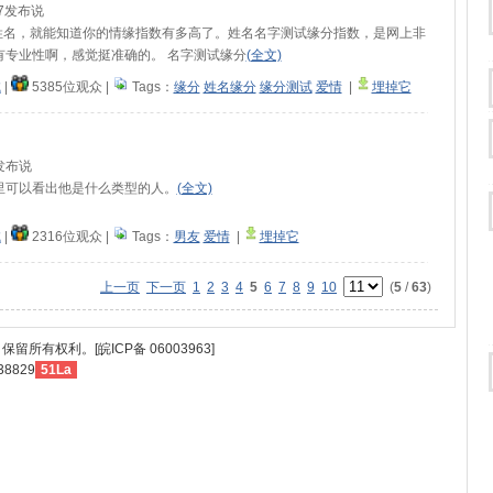
:47发布说
的姓名，就能知道你的情缘指数有多高了。姓名名字测试缘分指数，是网上非
有专业性啊，感觉挺准确的。 名字测试缘分
(全文)
试
|
5385位观众
|
Tags：
缘分
姓名缘分
缘分测试
爱情
|
埋掉它
22发布说
里可以看出他是什么类型的人。
(全文)
试
|
2316位观众
|
Tags：
男友
爱情
|
埋掉它
上一页
下一页
1
2
3
4
5
6
7
8
9
10
(
5
/
63
)
保留所有权利。[皖ICP备 06003963]
38829
51La