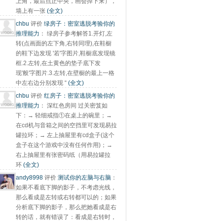
上角，最后点正中央，画会掉下来），
墙上有一张
(全文)
chbu
评价
绿房子：密室逃脱考验你的
推理能力
：
绿房子参考解答1.开灯,左
转(点画面的左下角,右转同理),在鞋橱
的鞋下边发现 '若'字图片,鞋橱底发现镜
框.2.左转,在土黄色的垫子底下发
现'般'字图片.3.左转,在壁橱的最上一格
中左右边分别发现 “
(全文)
chbu
评价
红房子：密室逃脱考验你的
推理能力
：
深红色房间 过关密笈如
下：→ 轻细戒指①在桌上的碗里；→
在cd机与音箱之间的空挡里可发现易拉
罐拉环；→ 左上抽屉里有cd盒子(这个
盒子在这个游戏中没有任何作用)；→
右上抽屉里有张密码纸（用易拉罐拉
环
(全文)
andy8998
评价
测试你的左脑与右脑
：
如果不看底下脚的影子，不考虑光线，
那么看成是左转或右转都可以的；如果
分析底下脚的影子，那么把她看成是右
转的话，就有错误了：看成是右转时，