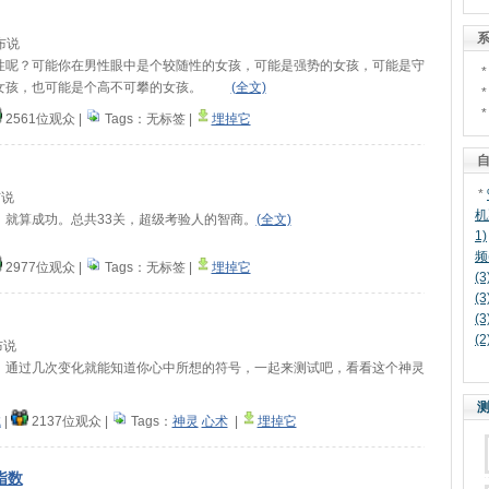
系
发布说
性呢？可能你在男性眼中是个较随性的女孩，可能是强势的女孩，可能是守
守女孩，也可能是个高不可攀的女孩。
(全文)
2561位观众
|
Tags：
无标签 |
埋掉它
自
*
布说
机
，就算成功。总共33关，超级考验人的智商。
(全文)
1)
频
2977位观众
|
Tags：
无标签 |
埋掉它
(3
(3
(3
(2
发布说
，通过几次变化就能知道你心中所想的符号，一起来测试吧，看看这个神灵
测
试
|
2137位观众
|
Tags：
神灵
心术
|
埋掉它
指数