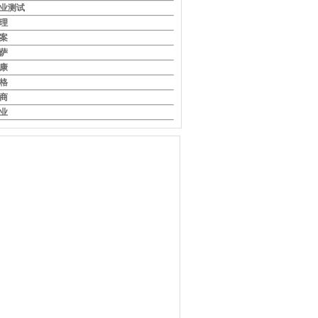
业测试
理
案
萨
康
格
商
业