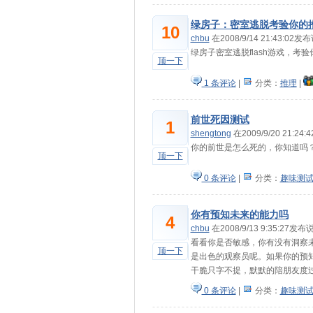
绿房子：密室逃脱考验你的
10
chbu
在2008/9/14 21:43:02发
绿房子密室逃脱flash游戏，考
顶一下
1 条评论
|
分类：
推理
|
前世死因测试
1
shengtong
在2009/9/20 21:24
你的前世是怎么死的，你知道吗
顶一下
0 条评论
|
分类：
趣味测
你有预知未来的能力吗
4
chbu
在2008/9/13 9:35:27发布
看看你是否敏感，你有没有洞察未
顶一下
是出色的观察员呢。如果你的预
干脆只字不提，默默的陪朋友度过这
0 条评论
|
分类：
趣味测