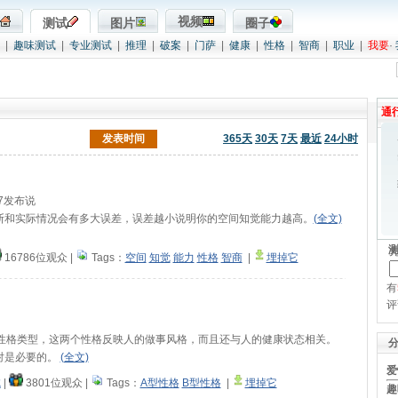
视频
测试
图片
圈子
|
趣味测试
|
专业测试
|
推理
|
破案
|
门萨
|
健康
|
性格
|
智商
|
职业
|
我要
·
通
发表时间
365天
30天
7天
最近
24小时
:27发布说
断和实际情况会有多大误差，误差越小说明你的空间知觉能力越高。
(全文)
16786位观众
|
Tags：
空间
知觉
能力
性格
智商
|
埋掉它
有
评
的性格类型，这两个性格反映人的做事风格，而且还与人的健康状态相关。
对是必要的。
(全文)
爱
试
|
3801位观众
|
Tags：
A型性格
B型性格
|
埋掉它
趣