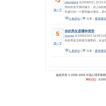
-3
shengtong
在2009/9/21 10:33
用你的名字测试缘分，加上ta
顶一下
常盛行的一个爱情缘分测试，具
0 条评论
|
分类：
爱情测
你的男友是哪种类型
5
youyou
在2009/10/23 18:09:
你的男友怎样熄灭烟蒂的，从这
顶一下
1 条评论
|
分类：
爱情测
版权所有 © 2006-2009
中国心理学家网
网站QQ：
6199