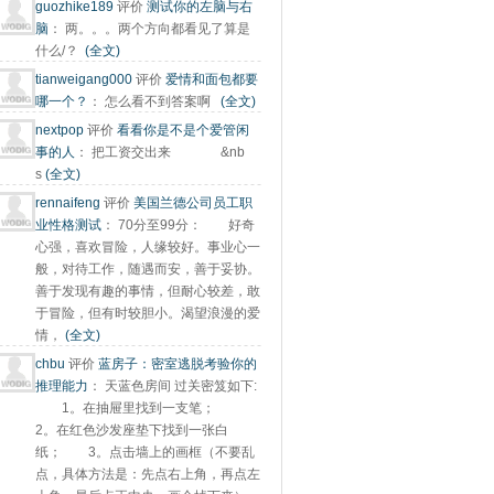
guozhike189
评价
测试你的左脑与右
脑
：
两。。。两个方向都看见了算是
什么/？
(全文)
tianweigang000
评价
爱情和面包都要
哪一个？
：
怎么看不到答案啊
(全文)
nextpop
评价
看看你是不是个爱管闲
事的人
：
把工资交出来 &nb
s
(全文)
rennaifeng
评价
美国兰德公司员工职
业性格测试
：
70分至99分： 好奇
心强，喜欢冒险，人缘较好。事业心一
般，对待工作，随遇而安，善于妥协。
善于发现有趣的事情，但耐心较差，敢
于冒险，但有时较胆小。渴望浪漫的爱
情，
(全文)
chbu
评价
蓝房子：密室逃脱考验你的
推理能力
：
天蓝色房间 过关密笈如下:
1。在抽屉里找到一支笔；
2。在红色沙发座垫下找到一张白
纸； 3。点击墙上的画框（不要乱
点，具体方法是：先点右上角，再点左