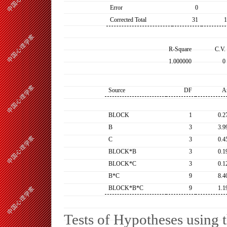
Error
0
Corrected Total
31
1
R-Square
C.V.
1.000000
0
Source
DF
A
BLOCK
1
0.2
B
3
3.9
C
3
0.4
BLOCK*B
3
0.1
BLOCK*C
3
0.1
B*C
9
8.4
BLOCK*B*C
9
1.1
Tests of Hypotheses usin