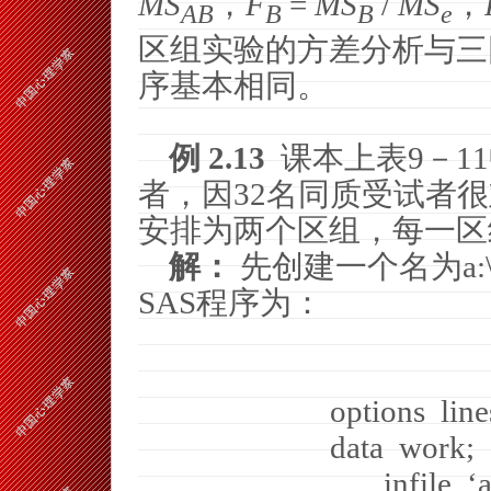
MS
，
F
=
MS
/
MS
，
AB
B
B
e
区组实验的方差分析与三
序基本相同。
例
2.13
课本上表
9
－
11
者，因
32
名同质受试者很
安排为两个区组，每一区
解：
先创建一个名为
a:
SAS
程序为：
options
line
data
work;
infile
‘a