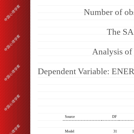
Number of obs
The SA
Analysis of
Dependent Variable: EN
Source
DF
Model
31
1