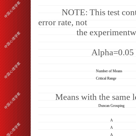
NOTE: This test cont
error rate, not
the experimentwi
Alpha=0.05
Number of Means
Critical Range
Means with the same let
Duncan Grouping
A
A
A