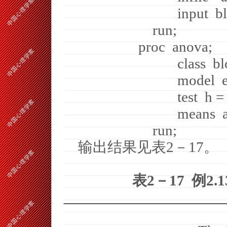
input
b
run;
proc
anova;
class
bl
model
test
h =
means
run;
输出结果见表
2
－
17
。
表
2
－
17
例
2.1