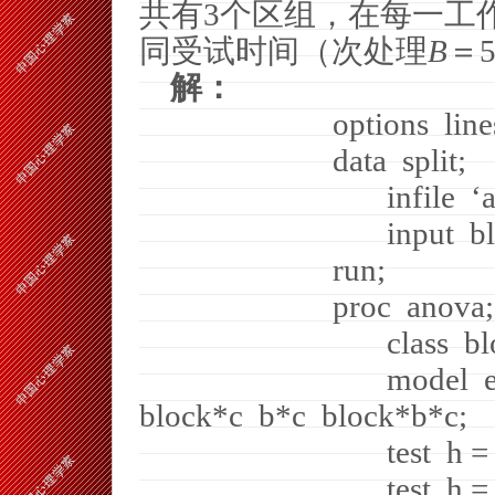
共有
3
个区组，在每一工
同受试时间（次处理
B
＝
解：
options
line
data
split;
infile
‘a
input
b
run;
proc
anova;
class
bl
model
block*c
b*c
block*b*c;
test
h =
test
h =