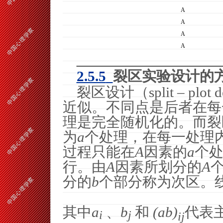
A
A
A
A
2.5.5
裂区实验设计的
裂区设计（
split – plot 
近似。不同点是后者在每
理是完全随机化的。而裂
为
a
个处理，在每一处理
过程只能在
A
因素的
a
个
行。由
A
因素所划分的
A
分的
b
个部分称为次区。
其中
a
、
b
和
(
a
b
)
代表
i
j
ij