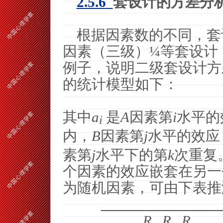
2.5.6
套设计的方差分
根据因素数的不同，套
因素（三级）
¼
等套设计
例子，说明二级套设计方
的统计模型如下：
其中
a
是
A
因素第
i
水平的
i
内，
B
因素第
j
水平的效应
素第
j
水平下的第
k
次重复
个因素的效应嵌套在另一
为随机因素，可由下表推
R
R
R