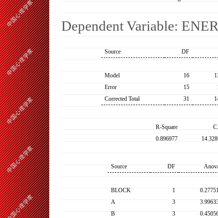
Dependent Variable: EN
Source
DF
Model
16
1
Error
15
Corrected Total
31
1
R-Square
C
0.896977
14.328
Source
DF
Anov
BLOCK
1
0.2775
A
3
3.9963
B
3
0.4505