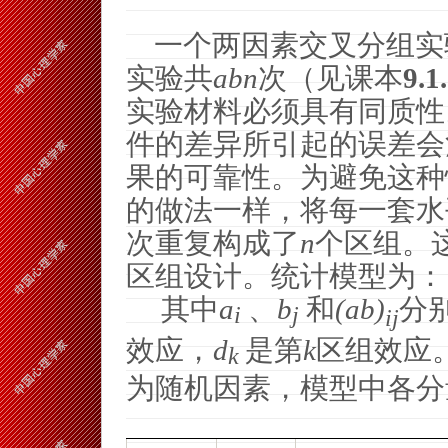
一个两因素交叉分组实
实验共
abn
次（见课本
9.1
实验材料必须具有同质性
件的差异所引起的误差会
果的可靠性。为避免这种
的做法一样，将每一套水
次重复构成了
n
个区组。
区组设计。统计模型为：
其中
a
、
b
和
(
a
b
)
分
i
j
ij
效应，
d
是第
k
区组效应
k
为随机因素，模型中各分