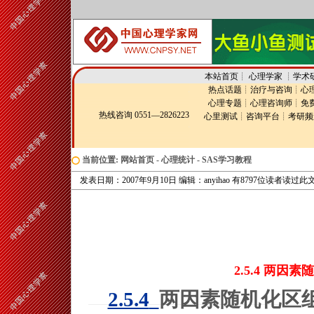
本站首页
┊
心理学家
┊
学术
热点话题
┊
治疗与咨询
┊
心
心理专题
┊
心理咨询师
┊
免
热线咨询 0551—2826223
心里测试
┊
咨询平台
┊
考研频
当前位置:
网站首页
-
心理统计
-
SAS学习教程
发表日期：2007年9月10日 编辑：anyihao 有8797位读者读过此
2.5.4 两
2.5.4
两因素随机化区