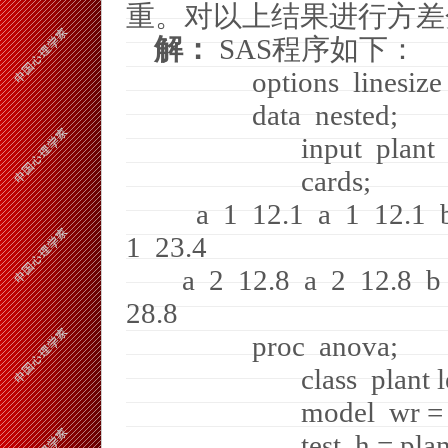
重。对以上结果进行方差
解：
SAS
程序如下：
options
linesize
data
nested;
input
plant
cards;
a
1
12.1
a
1
12.1
1
23.4
a
2
12.8
a
2
12.8
b
28.8
proc
anova;
class
plant l
model
wr =
test
h = plan