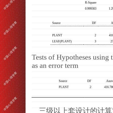
R-Square
0.999303
1.
Source
DF
A
PLANT
2
41
LEAF(PLANT)
3
2
Tests of Hypotheses usin
as an error term
Source
DF
Anov
PLANT
2
416.78
三级以上套设计的计算