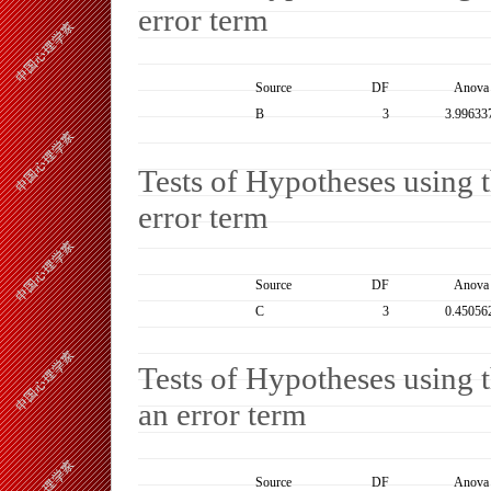
error term
Source
DF
Anova
B
3
3.99633
Tests of Hypotheses usin
error term
Source
DF
Anova
C
3
0.45056
Tests of Hypotheses usin
an error term
Source
DF
Anova