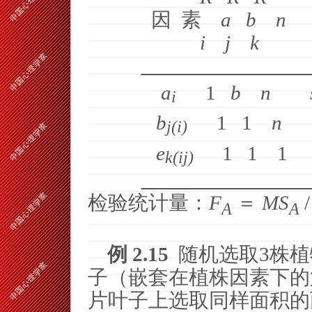
因
素
a
b
n
i
j
k
a
1
b
n
i
b
1
1
n
j(i)
e
1
1
1
k(ij)
检验统计量：
F
＝
MS
A
A
例
2.15
随机选取
3
株植
子（嵌套在植株因素下的
片叶子上选取同样面积的