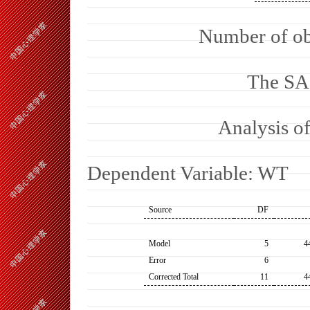
Number of obs
The SA
Analysis o
Dependent Variable: WT
Source
DF
Model
5
4
Error
6
Corrected Total
11
4