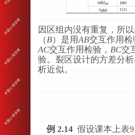
(
αβγ
)
1001
ijk
ε
1111
(
ijk
)
l
因区组内没有重复，所以
（
B
）是用
AB
交互作用检
AC
交互作用检验，
BC
交
验。裂区设计的方差分析
析近似。
例
2.14
假设课本上表
9