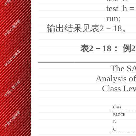
test
h =
run;
输出结果见表
2
－
18
。
表
2
－
18
：
例
2
The S
Analysis o
Class Lev
Class
BLOCK
B
C