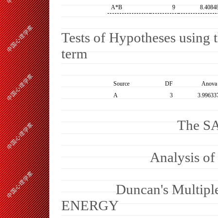
A*B
9
8.4084
Tests of Hypotheses using 
term
Source
DF
Anova
A
3
3.99633
The S
Analysis of
Duncan's Multiple
ENERGY