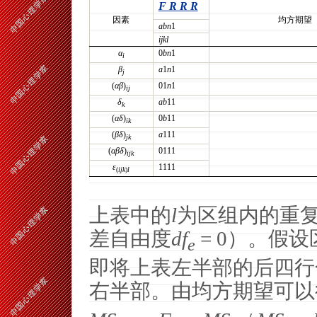
F R R R
因素
均方期望
abn
1
ijkl
α
0
bn
1
i
β
a
1
n
1
j
(
αβ
)
01
n
1
ij
δ
ab
11
k
(
αδ
)
0
b
11
ik
(
βδ
)
a
111
jk
(
αβδ
)
0111
ijk
ε
1111
(
ijk
)
l
上表中的
l
为区组内的重
差自由度
df
= 0
）。假设
e
即将上表左半部的后四行
右半部。由均方期望可以