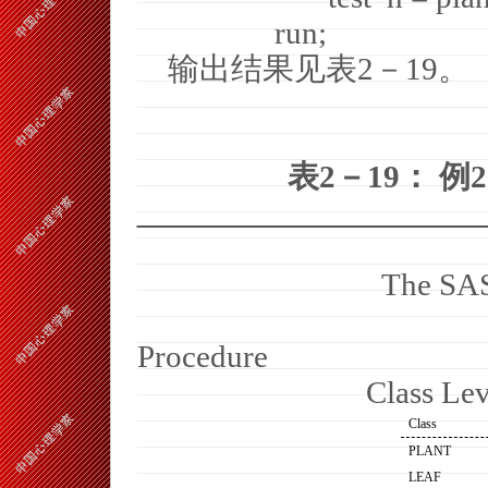
run;
输出结果见表
2
－
19
。
表
2
－
19
：
例
2
The SA
Procedure
Class Lev
Class
PLANT
LEAF