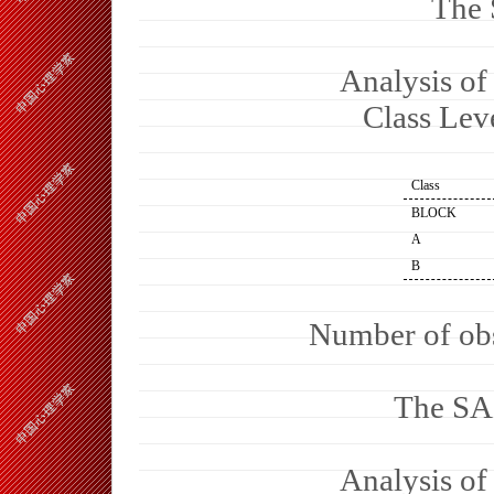
The 
Analysis of
Class Lev
Class
BLOCK
A
B
Number of obs
The SA
Analysis of