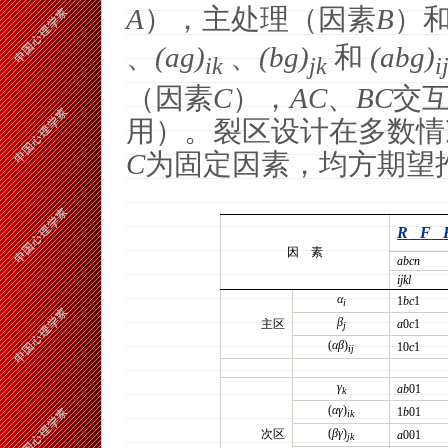
A
），主处理（因素
B
）
、
(
a
g
)
、
(
b
g
)
和
(
a
b
g
)
ik
jk
i
（因素
C
），
AC
、
BC
交
用）。裂区设计在多数情
C
为固定因素，均方期望
R
F
因
素
abcn
ijkl
α
1
bc
1
i
β
主区
a
0
c
1
j
(
αβ
)
10
c
1
ij
γ
ab
01
k
(
αγ
)
1
b
01
ik
(
βγ
)
次区
a
001
jk