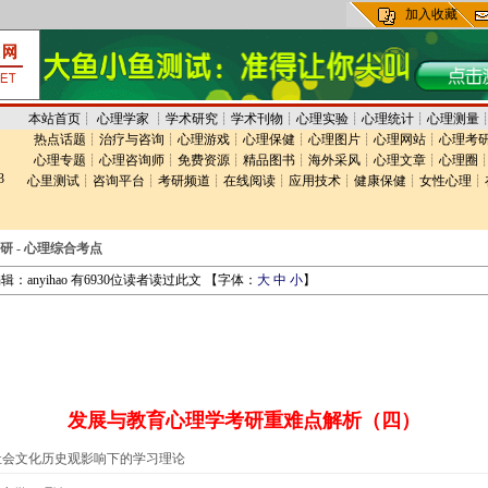
加入收藏
本站首页
┊
心理学家
┊
学术研究
┊
学术刊物
┊
心理实验
┊
心理统计
┊
心理测量
热点话题
┊
治疗与咨询
┊
心理游戏
┊
心理保健
┊
心理图片
┊
心理网站
┊
心理考
心理专题
┊
心理咨询师
┊
免费资源
┊
精品图书
┊
海外采风
┊
心理文章
┊
心理圈
3
心里测试
┊
咨询平台
┊
考研频道
┊
在线阅读
┊
应用技术
┊
健康保健
┊
女性心理
┊
研
-
心理综合考点
：anyihao 有6930位读者读过此文 【字体：
大
中
小
】
发展与教育心理学考研重难点解析（四）
社会文化历史观影响下的学习理论