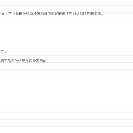
定义：学习是由经验或环境刺激而引起的主体内部认知结构的变化。
；
持久；
境相互作用的结果是后天习得的。