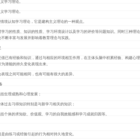
主义学习理论。
主义学习理论。
为情境认知学习理论，它是建构主义理论的一种观点。
对学习的性质、知识的性质、学习环境设计以及学习的评价等问题知识。同时三种理论
论不断丰富与发展并影响着教育理念与实践。
义
凭借已有经验和知识，通过与相应的环境相互作用
，
在主体头脑中积累经验、构建心理
行为潜能的持久变化表现出来。
为表现之间可能相同，也有可能有很大的差异。
备
包括生理成熟和心理发展；
个体过去习得知识特别是与新学习相关的知识；
包括个体的求知欲、价值观、学习的自我效能感和学习成就归因等。
习是由练习或经验引起的行为相对持久地变化。