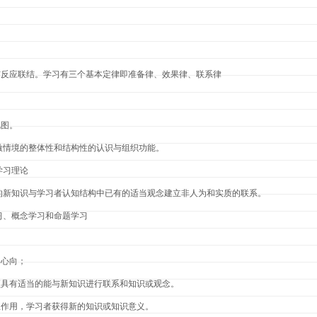
与反应联结。学习有三个基本定律即准备律、效果律、联系律
地图。
激情境的整体性和结构性的认识与组织功能。
学习理论
的新知识与学习者认知结构中已有的适当观念建立非人为和实质的联系。
习、概念学习和命题学习
的心向；
须具有适当的能与新知识进行联系和知识或观念。
互作用，学习者获得新的知识或知识意义。