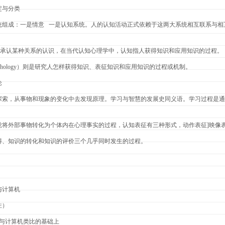
定与分类
统组成：一是情意 一是认知系统。人的认知活动正式依赖于这两大系统相互联系与相
）最初是指承认某种关系的认识，在当代认知心理学中，认知指人获得知识和应用知识的过程。
c psychology）则是研究人怎样获得知识、表征知识和应用知识的过程或机制。
论
探索，从事物和现象的变化中去发现原理。学习与智慧的发展史同义语。学习过程是通
觉将外部事物转化为个体内在心理事实的过程，认知表征有三种形式，动作表征]映像
得、知识的转化和知识的评价三个几乎同时发生的过程。
与计算机
注）
人与计算机类比的基础上