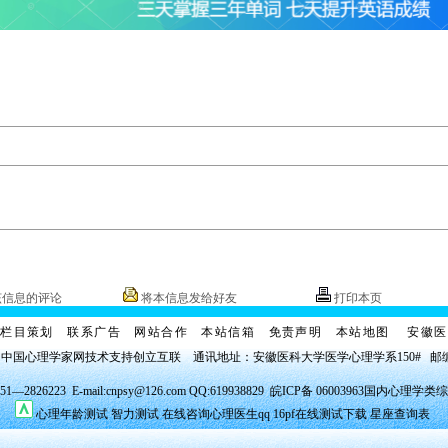
该信息的评论
将本信息发给好友
打印本页
栏目策划
联系广告
网站合作
本站信箱
免责声明
本站地图
安徽医
 中国心理学家网技术支持创立互联 通讯地址：安徽医科大学医学心理学
系
150# 邮
2826223 E-mail:cnpsy@126.com QQ:619938829
皖ICP备 06003963
国内心理学类综
心理年龄测试
智力测试
在线咨询心理医生qq
16pf在线测试下载
星座查询表