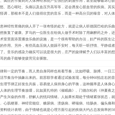
、疯狂的节奏则对人体神经系统产生强烈的刺激作用，甚至能够破坏心脏
怒、恶心呕吐、头痛以及血压升高等等，还会诱发心脏血管的疾病。其实
怪调，那根本不是人们值得欣赏的音乐，而是一种高分贝的噪音，对人体
患神经性胃痛的病人开了一张奇怪的处方，就是让病人听德国巴哈的乐曲
然恢复了健康。罗马的一位医生在给病人做手术时除了用麻醉药之外，还
术室里面添置播放乐曲的设施，是一个很有帮助的办法，妇产科的医生让
的作用。另外，有些高血压病人烦躁不安时，每天听一听抒情、平静或者
了。音乐的感染力确实可以说是很大的，庄严的旋律赋予人们以丰富的想
耳的曲子能够使疲劳完全驱散。
律和一定的节奏，而人类自身同样也有着节奏，比如呼吸、脉搏、一日三
活节奏当中抽象出来的。前苏联学者通过试验发现，每分钟60拍左右的
常生理节律正好发生共振，容易使人保持身心的平衡，这种频率是人体身
使人体的生理节奏放缓，比如莫扎特的《催眠曲》、门德尔松的《仲夏夜之
产生兴奋的作用，舒解人的忧闷情绪。人如果长期处于情绪紧张状态，就
、心肌梗塞、神经官能症、糖尿病、溃疡病、哮喘病、结肠炎、偏头痛和
资料统计表明，由于情绪也就是心理方面引起的疾病大约占总发病率的5