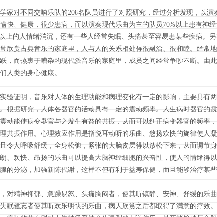
家对不同交响乐队的208名队员进行了对照研究，经过分析发现，以演
愉快、健康，很少患病，而以演奏现代乐曲为主的队员70%以上患有神经
%以上的人情绪消沉，还有一些人经常失眠、头痛甚至容易患某些疾病。
常欣赏古典音乐的家庭里，人与人的关系相处得很融洽、很和睦。经常地
跃，而热衷于嘈杂的现代派音乐的家庭里，成员之间经常争吵不断。由此
们人类的身心健康。
实验证明，音乐对人体的生理功能和病理变化有一定的影响，主要具有两
。根据研究，人体各器官的活动具有一定的震动频率。人生病时器官的震
震动能使病变器官与之发生有益的共振，从而可以纠正病变器官的频率，
理共振作用。心理效应作用是指悦耳动听的乐曲、悠扬欢快的旋律使人凝
且令人呼吸舒缓，全身松弛，紧张的大脑皮层得以放松下来，从而调节身
朗、欢快、昂扬的乐曲可以提高大脑神经细胞的兴奋性，使人的情绪得以
腺的分泌，加强新陈代谢，这样不但有利于益寿保健，而且能够治疗某些
，对精神抑郁、急躁易怒、头痛胸闷者，使其听镇静、安神、舒缓的乐曲
失眠健忘者使其听欢乐明快的乐曲，病人欣赏之后都取得了满意的疗效。