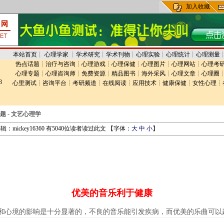
加入收藏
本站首页
┊
心理学家
┊
学术研究
┊
学术刊物
┊
心理实验
┊
心理统计
┊
心理测量
热点话题
┊
治疗与咨询
┊
心理游戏
┊
心理保健
┊
心理图片
┊
心理网站
┊
心理考
心理专题
┊
心理咨询师
┊
免费资源
┊
精品图书
┊
海外采风
┊
心理文章
┊
心理圈
3
心里测试
┊
咨询平台
┊
考研频道
┊
在线阅读
┊
应用技术
┊
健康保健
┊
女性心理
┊
题
-
文艺心理学
：mickey16360 有5040位读者读过此文 【字体：
大
中
小
】
优美的音乐利于健康
和心境的影响是十分显著的，不良的音乐能引发疾病，而优美的乐曲可以