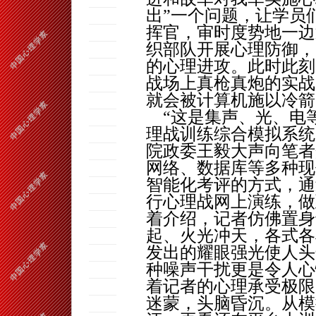
出”一个问题，让学员
挥官，审时度势地一边
织部队开展心理防御，
的心理进攻。此时此刻
战场上真枪真炮的实战
就会被计算机施以冷箭
“这是集声、光、电
理战训练综合模拟系统
院政委王毅大声向笔者
网络、数据库等多种现
智能化考评的方式，通
行心理战网上演练，做
着介绍，记者仿佛置身
起、火光冲天，各式各
发出的耀眼强光使人头
种噪声干扰更是令人心
着记者的心理承受极限
迷蒙，头脑昏沉。从模