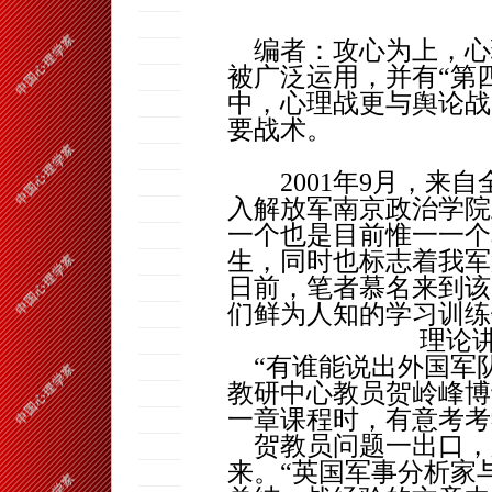
编者：攻心为上，心
被广泛运用，并有“第
中，心理战更与舆论战
要战术。
2001
年
9
月，来自
入解放军南京政治学院
一个也是目前惟一一个
生，同时也标志着我军
日前，笔者慕名来到该
们鲜为人知的学习训练
理论
“有谁能说出外国军队
教研中心教员
贺岭峰
博
一章课程时，有意考考
贺教员问题一出口，
来。“英国军事分析家