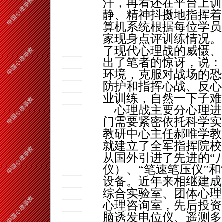
汗，再看还在平台上训
静、精神抖擞地指挥着
算机系统根据每位学员
家现身点评训练情况。
了现代心理战的威慑、
出了笔者的惊讶，说：
环境，克服对战场的恐
防护和指挥心战、反心
业训练，自然一下子难
心理战主要分心理进
门需要紧密依托科学实
教研中心主
任郝唯学
教
就建立了全军指挥院校
从国外引进了先进的“
仪）、“笔速笔压仪”和
设备。近年来相继建成
综合实验室、团体心理
心理咨询室，先后投资
脑诱发电位仪、遥测多