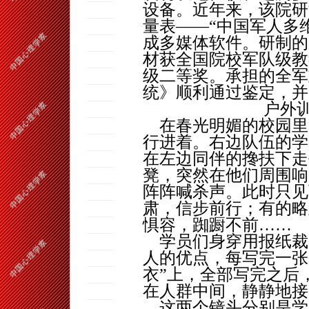
设备。近年来，该院研
量表——“中国军人多
成多媒体软件。研制的
材获全国院校军队级教
级二等奖。承担的全军
统》顺利通过鉴定，并
户外
在春光明媚的校园里
行进着。右边队伍的学
在左边同伴的搀扶下走
凳，突然在他们周围响
阵阵喊杀声。此时只见
肃，信步前行；有的略
惧容，踟蹰不前……
学员们身穿用报纸裁剪
人的优点，每写完一张
衣”上，全部写完之后
在人群中间，静静地接
这两个镜头分别是学