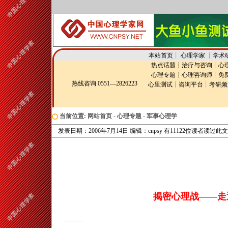
本站首页
┊
心理学家
┊
学术
热点话题
┊
治疗与咨询
┊
心
心理专题
┊
心理咨询师
┊
免
热线咨询 0551—2826223
心里测试
┊
咨询平台
┊
考研频
当前位置:
网站首页
-
心理专题
-
军事心理学
发表日期：2006年7月14日 编辑：cnpsy 有11122位读者读过此
揭密心理战——走