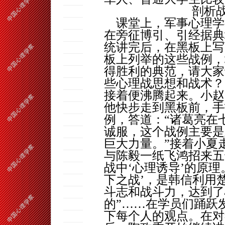
剖析
课堂上，军事心理学
在旁征博引、引经据典
统讲完后，在黑板上写
板上列举的这些战例，
得胜利的典范，请大家
些心理战思想和战术？
接着便沸腾起来。小赵
他快步走到黑板前，手
例，答道：“诸葛亮在
诚服，这个战例主要是
巨大力量。”接着小夏
与陈毅一纸飞鸿招来五
战中‘心理诱导’的原理
下之战’，是韩信利用
斗志和战斗力，达到了
的”……在学员们踊跃
下每个人的观点。在对