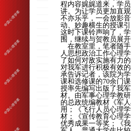
程内容娓娓道来，学员
讲。为让学员更加直观
不亦乐乎，一会放影音
动、妙趣横生的授课引
这时下课铃声响了，学
围，继续与贺教员展开
在教室里，笔者随手
人思想政治工作心理学
了如何对敌实施有力的
对我军进行积极有效的
承告诉记者，该院为学
课和选修课的
70
余门课
授率先编写出版了我军
材。由军事心理学教研
的总政统编教材《军人
用；《飞行人员心理学
材；《宣传教育心理学
优秀成果一等奖；《我
军人、普通大学生比较