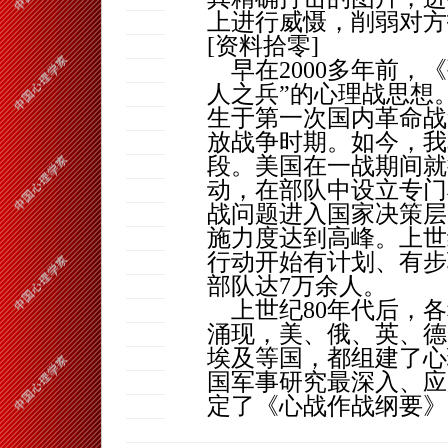
上进行威慑，削弱对方
[
资料拾零
]
早在
2000
多年前，《
人之兵”的心理战思想
生于第一次国内革命战
放战争时期。如今，我
段。美国在一战期间就
动，在部队中设立专门
战问题进入国家决策层
施力度达到高峰。上世
行动开始有计划、有步
部队达
7
万余人。
上世纪
80
年代后，各
涌现，美、俄、英、德
埃及等国，都组建了心
国军事研究最深入、应
定了《心战作战纲要》