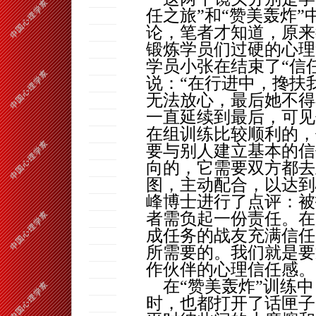
任之旅”和“赞美轰炸
论，笔者才知道，原来
锻炼学员们过硬的心理
学员小张在结束了“信
说：“在行进中，搀扶
无法放心，最后她不得
一直延续到最后，可见
在组训练比较顺利的，
要与别人建立基本的信
向的，它需要双方都去
图，主动配合，以达到
峰
博士进行了点评：被
者需负起一份责任。在
成任务的战友充满信任
所需要的。我们就是要
作伙伴的心理信任感。
在“赞美轰炸”训练中
时，也都打开了话匣子