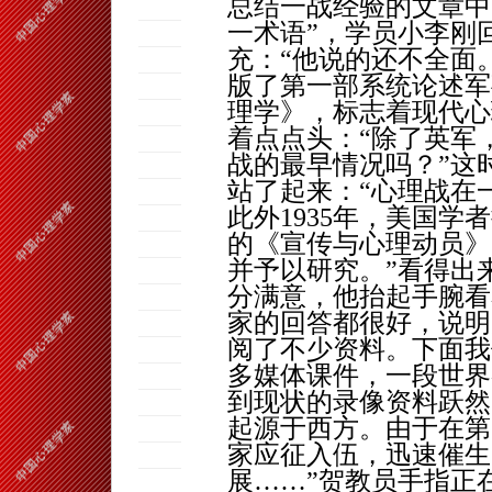
总结一战经验的文章中
一术语”，学员小李刚
充：“他说的还不全面
版了第一部系统论述军
理学》，标志着现代心
着点点头：“除了英军
战的最早情况吗？”这
站了起来：“心理战在
此外
1935
年，美国学者
的《宣传与心理动员》
并予以研究。”看得出
分满意，他抬起手腕看
家的回答都很好，说明
阅了不少资料。下面我
多媒体课件，一段世界
到现状的录像资料跃然
起源于西方。由于在第
家应征入伍，迅速催生
展……”贺教员手指正