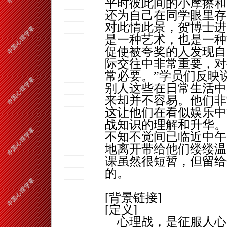
平时彼此间的小摩擦和
还为自己在同学眼里存
对此情此景，
贺
博士进
是一种艺术，也是一种
促使被夸奖的人发现自
际交往中非常重要，对
常必要。”学员们反映
别人这些在日常生活中
来却并不容易。他们非
这让他们在看似娱乐中
战知识的理解和升华。
不知不觉间已临近中午
地离开带给他们缕缕温
课虽然很短暂，但留给
的。
[
背景链接
]
[
定义
]
心理战，是征服人心