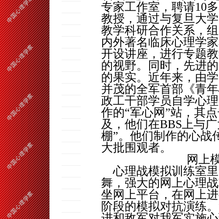
专家工作室，聘请
10
多
教授，通过与复旦大学
教学科研合作关系，组
内外著名临床心理学家
开设讲座，进行专题教
的视野。同时，先进的
的果实。近年来，由学
并茂的全军首部《青年
政工干部学员自学心理
作的“军心网”站，其
及，他们在
BBS
上与广
棚”。他们制作的心战
大批围观者。
网上
心理战模拟训练室里
舞，强大的网上心理战
坐网上平台，在网上进
阶段的模拟对抗演练。
进和敌军对我军实施心