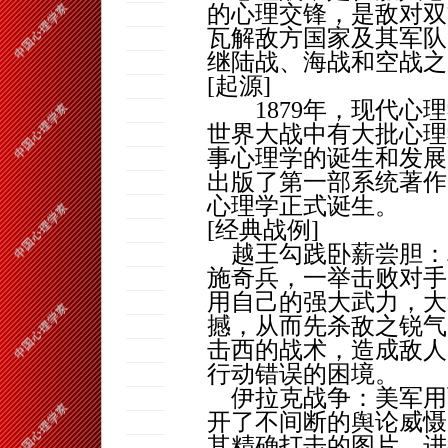
的心理交锋，是敌对双
瓦解敌方国家及其军队
继陆战、海战和空战之
[
起源
]
1879
年，现代心理
世界大战中有大批心理
事心理学的诞生和发展
出版了第一部系统著作
心理学正式诞生。
[
经典战例
]
越王勾践卧薪尝胆：
施奇兵，一举击败对手
用自己的强大武力，大
撼，从而先杀敌之锐气
击西的战术，造成敌人
行动错误的困境。
伊拉克战争：美军用
开了不间断的舆论威慑
其精确打击的图片，进