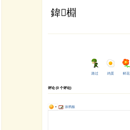
鍏棩
路过
鸡蛋
鲜花
评论 (
0
个评论)
涂鸦板