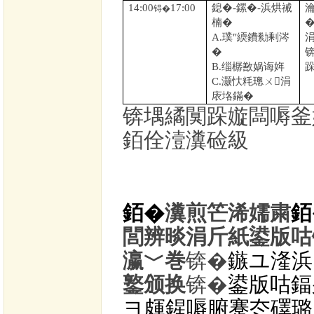
14:00
17:00
鎴�
-
鏍�
-
浜烘祴
锝�
楠�
A.
璞″緛鐨勬剰涔
涓
�
B.
缁樼敾娲诲姩
C.
灏忕粍璁ㄨ涓
庡垎鏋�
锛堣繘闃跺嫙闆嗕釜
銆佺潱瀵硷級
銆�
瀵煎笀浠嬬粛
銆
閭辨晱涓斤紙鍙版咕
瀛﹀巻
锛�
鏃ユ湰浜
鐜颁换
锛�
鍙版咕鍢
ヨ皹鍟嗕腑蹇冭礋璐