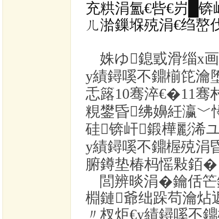
充粠涓氳€呰€岃█锛
ㄦ湁鏁堢殑涓€绉嶅
姝ゆ鎴戜滑缁х
у績鐞嗘不鐤椾笓瀹
忎簬
10
骞淬€�
11
骞
粯鐢昏绋嬶紝瀛﹀
硅锛屽鍛樺彲浠
у績鐞嗘不鐤楃殑涓
腑鐏垫椿杩愮敤銆�
閭辨晱涓�
鑰佸笀
棩鏈爺绌跺苟瀹炶
〃杈炬€у績鐞嗘不