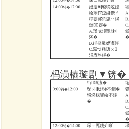
12:00
14:00
琛ュ厖鑳介噺
锝�
14:00
17:00
娼滄剰璇嗙殑娌
锝�
绘剤鍔涳綖鑽ｆ
A
牸蹇冪悊瀛﹀熀
B
鏈蹇�
C
A.
璞″緛鐨勬剰
涔�
B.
缁樼敾娲诲姩
C.
灏忕粍璁ㄨ
涓庡垎鏋�
杩涢樁璇剧▼锛�
绗竴澶�
9:00
12:00
琛ㄨ揪鎬ф不鐤�
锝�
锝炵粯鐢绘不鐤
A
�
B
C
12:00
14:00
琛ュ厖鑳介噺
锝�