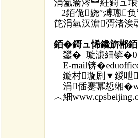
涓氳瘉涔︼紝鎶ュ埌
2
銆佹娆″煿璁
笓涓氫汉澹彁渚涘
銆�
鎶ュ悕鑱旂郴
銆
鐢�
璇濓細锛�
0
E-mail
锛�
eduoffi
鏇村璇剧▼鍐呭
涓偛蹇冪悊缃�
w
︿細
www.cpsbeijing.