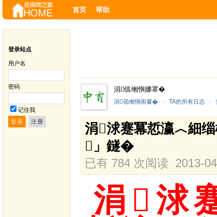
首页
帮助
登录站点
用户名
密码
涓偛缃懙娜罩�
涓偛缃懙闹饕�
»
TA的所有日志
»
记住我
涓浗蹇冪悊瀛︿細缁
」鐩�
已有 784 次阅读
2013-04
涓浗