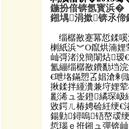
鍦扮偣锛氬寳浜�
鎺堣涓撳锛氶
缁樼敾蹇冪悊鍒嗘
楋紙浜︾О鑹烘湳娌
屾彁渚涗簡闈炶瑷
氳繃缁樼敾鐨勫垱浣
€呭垎鏋愬叾娼滄剰
揪鍒拌緟瀵兼垨娌荤
彲浠ュ崟鐙繘琛岋
敓鍔ㄦ椿娉硷紝绠€
鍚勭鐞嗚铻嶅叆
悊瑙ｅ拰鎺ュ彈锛屾