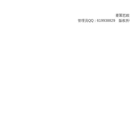
蹇冪悊鍜
管理员QQ：619938829 版权