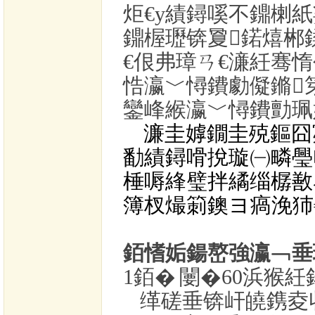
炬€у績鐞嗘不鐤楋
鐤楃瓑锛夐鍩熺郴
€佷弗璋ㄢ€濓紝骞
悎瀛﹀憳鐨勮儗鏅
鑾峰緱瀛﹀憳鐨勯珮
濂圭嫭鐗圭殑鏂囧
勫績鐞嗗挩璇㈠疄璺
棰嗕綘璧拌繘缁樼敾
簿杈熶箣鐭ヨ瘑浼犻
銆愭姤鍚嶅強瀛﹁垂
1銆�
闄�
60
浜猴紝
缂磋垂锛屽皢鎸夌収