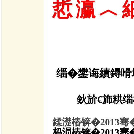
悊瀛︿
缁�
鐢诲績鐞嗗
鈥斺€斾粠
鍒濋樁锛�
2013
骞
杩涢樁锛�
2013
骞