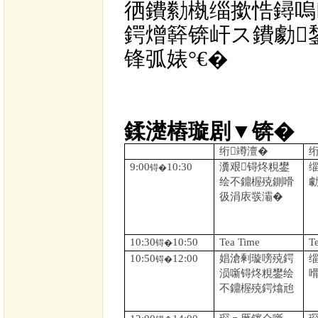
徆鐨勬槸缁撳悎鐞嗚
鍔熷簳锛屽ス鐨勮
锋弧婊°€�
鍒濋樁璇剧▼锛�
绗竴澶�
9:00
10:30
瀵艰锝炵粯鐢
锝�
绘不鐤楃殑鍘嗗
彶涓庡彂灞�
10:30
10:50
Tea Time
T
锝�
10:50
12:00
娼滄剰璇嗙殑鍔
锝�
涢噺锝炵粯鐢绘
不鐤楃殑鍔熻兘