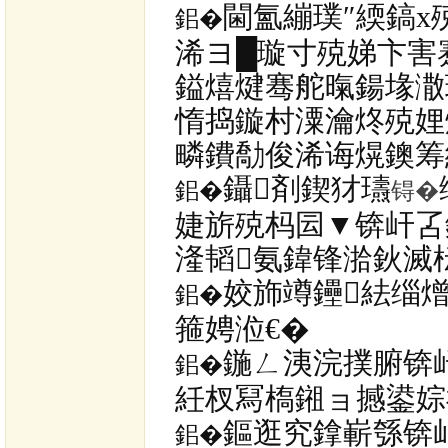
閫氳繃璞″緛鎬х
鈻�
浠ヨ█璇寸殑娣卞害
鎰熺煡骞舵暣鍚堟潵
惰捣鏇村潥瀹炵殑娌
疄鐨勪俊浠诲熀鐭筹
鑷剤鍥犲瓙
鈻�
锝�
婕旂殑杩囩▼锛屽叾
湰韬氨鍏锋湁鈥滅枟
姣斾竴鑸紶缁熷
鈻�
箍娉涖€�
鍦ㄥ洟浣撲腑锛
鈻�
紝杈冩槗鎺ョ撼鍙婃
鏂逛究鎿嶄綔锛
鈻�