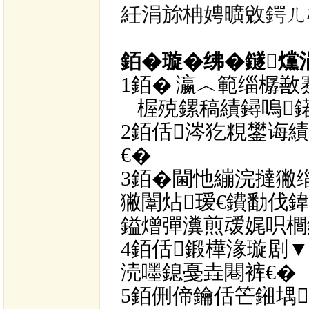
紝涓旀柟娉曠敓鍔ㄦ
銆�
璇�
绋�
鐩爣
1銆�
瀛︿範缁樼敾
楃殑鏍稿績鐞嗚
2
銆佸涔犵粯鐢诲
€�
3
銆�
閫忚繃浣撻獙
獙闈炶瑷€鐨勫伐
鎰熷彈瀵煎叆娓呮櫚
4
銆佸鍛樺湪璇剧▼
涜嚜鎴戞垚闀裤€�
5
銆侀偙鑰佸笀鎺堣