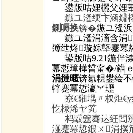
鍙版咕娌欐父娌
鏃ユ湰绠卞涵鐤
鍘嗕换
锛�
鏃ユ湰浜
鏃ユ湰涓滀含涓
簿绁炵璇婃墍蹇冪
鍙版咕
9.21
鍦伴
冪悊璋樺晢甯�
/
鐫ｅ
涓撻暱
锛氱粯鐢绘不
牸蹇冪悊瀛︾瓑
寮€鎺堣〃杈炬€
忔椂浠ヤ笂
杩戜簺骞达紝閭
湴蹇冪悊鍜ㄨ涓撲