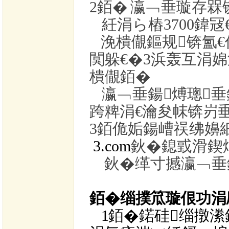
2銆�
瀛﹁垂璇存槑
紝涓ら樁
3700
鍏冦
浼樻儬鏂规锛氳€
闃躲€�
3
浜轰互涓婂
樻儬銆�
瀛﹁垂
鍚煿璁
跨粺涓€瀹夋帓锛岃
3
銆佹姤鍚嶆祦绋嬶
3.com
鈥�
鎴戜滑鍥
鈥�
缂寸撼瀛﹁垂
銆�
缁撲笟璇佷功涓
1
銆�
鍩硅缁撴潫