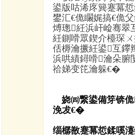
鍙版咕浠庝簨蹇冪悊
鐢汇€佹矙娓搞€佹
煿璁紝
浜屽崄骞翠
紝鍘嗗眾鍥介檯琛ㄨ
佸槈瀹撅紝鍙互鑻
浜哄績鐞嗗瀹朵腑
祫娣变笓瀹躲€�
娆㈣繋鍙備笌锛佹
浼犮€�
缁樼敾蹇冪悊鍒嗘瀽