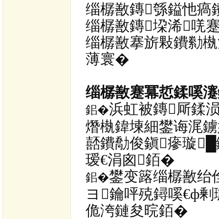
缁樼敾鏄綔鎰忚瘑
缁樼敾鏄垜浠唴
缁樼敾搴旂敤鐨勬槸涓
薄寰�
缁樼敾蹇冪悊鍒嗘瀽
浜虹被鏄厛鍒
鈻�
熸槸鍏堜細鐢诲浘鐪
嚭鐨勪俊鎭瘮璇
瑷€涓囪銆�
鐢变簬缁樼敾绐
鈻�
ヨ鑰呯殑鐞嗘€ф
佹洿鏈夋晥銆�