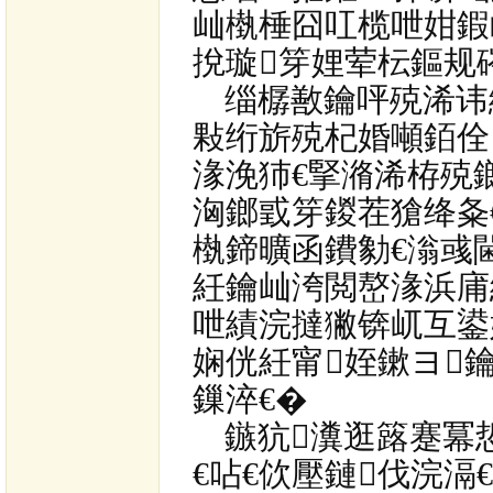
屾槸棰囧叿榄呭姏鍜
挩璇笌娌荤枟鏂规
缁樼敾鑰呯殑浠讳
敤绗旂殑杞婚噸銆佺
湪浼犻€掔潃浠栫殑
洶鎯戜笌鍐茬獊绛夈
槸鍗曠函鐨勨€滃彧
紝鑰屾洿閲嶅湪浜庯
呭績浣撻獙锛屼互鍙
娴侊紝甯姪鏉ヨ
鏁淬€�
鏃犺瀵逛簬蹇冪
€呫€佽壓鏈伐浣