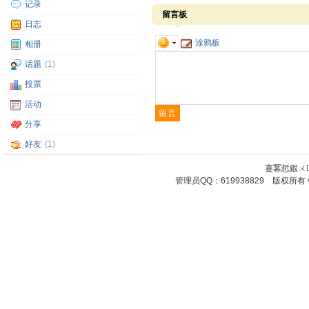
记录
留言板
日志
涂鸦板
相册
话题
(1)
投票
活动
分享
好友
(1)
蹇冪悊鍜ㄨ
管理员QQ：619938829 版权所有