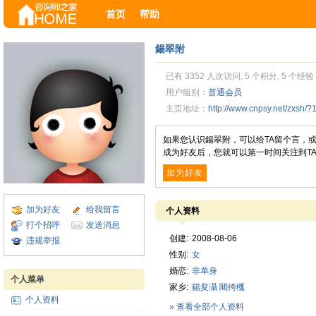
首页
帮助
鍚翠附
已有 3352 人次访问, 5 个积分, 5 个经验
用户组别：
普通会员
主页地址：
http://www.cnpsy.net/zxsh/?
如果您认识鍚翠附，可以给TA留个言，
成为好友后，您就可以第一时间关注到T
加为好友
加为好友
给我留言
个人资料
打个招呼
发送消息
创建:
2008-08-06
违规举报
性别:
女
婚恋:
非单身
个人菜单
家乡:
鍚夋灄
闀挎槬
个人资料
» 查看全部个人资料