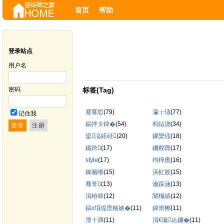
首页
帮助
登录站点
用户名
密码
标签(Tag)
蹇冪悊
(79)
瀛╁瓙
(77)
记住我
鏂拌タ鍏�
(54)
杩炶浇
(34)
鍌湢鍩硅
(20)
鏁欒偛
(18)
鍎跨
(17)
鐖舵瘝
(17)
style
(17)
绉樿瘈
(16)
鎵嬪唽
(15)
浜虹敓
(15)
骞哥
(13)
瀹跺涵
(13)
涓栫晫
(12)
闈欏績
(12)
鎬х埍缇庢粙婊�
(11)
鍏崇郴
(11)
澶╂満
(11)
涓€璇亾鐮�
(11)