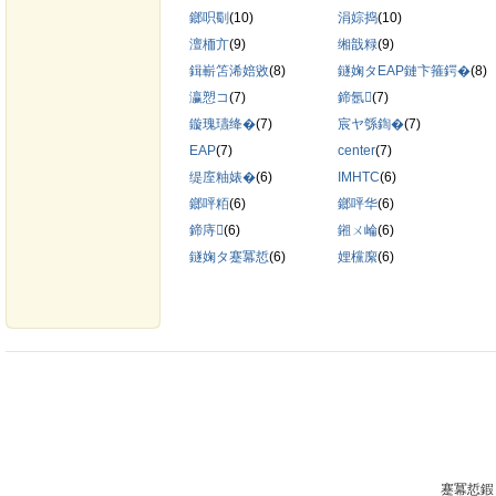
鎯呮劅
(10)
涓婃捣
(10)
澶栭亣
(9)
缃戠粶
(9)
鍓嶄笘浠婄敓
(8)
鐩婅タEAP鏈卞箍鍔�
(8)
瀛愬コ
(7)
鍗氬
(7)
鏇瑰瓙绛�
(7)
宸ヤ綔鍧�
(7)
EAP
(7)
center
(7)
缇庢粙婊�
(6)
IMHTC
(6)
鎯呯粨
(6)
鎯呯华
(6)
鍗庤
(6)
鎺ㄨ崘
(6)
鐩婅タ蹇冪悊
(6)
娌欓緳
(6)
蹇冪悊鍜