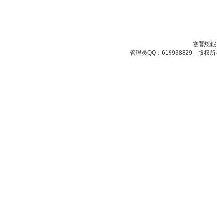
蹇冪悊鍜
管理员QQ：619938829 版权