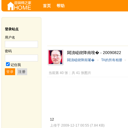
首页
帮助
登录站点
用户名
密码
閮濆崼鍥降南嗖� - 20090822
閮濆崼鍥降闹饕�
»
TA的所有相册
»
记住我
当前第 40 张
|
共 41 张图片
12
上传于 2009-12-17 00:55 (7.84 KB)