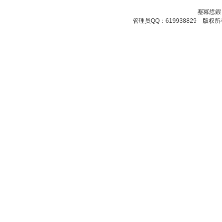
蹇冪悊鍜
管理员QQ：619938829 版权