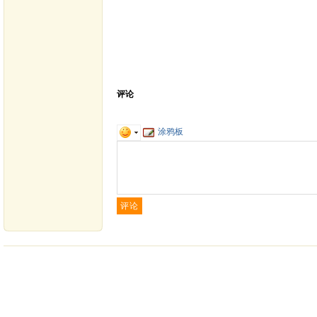
评论
涂鸦板