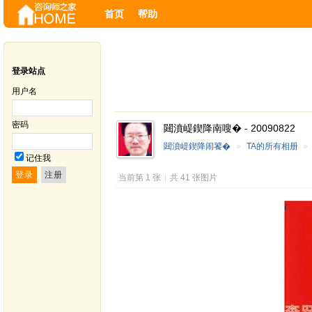
首页
帮助
登录站点
用户名
密码
閮濆崼鍥降南嗖� - 20090822
閮濆崼鍥降闹饕�
»
TA的所有相册
»
记住我
当前第 1 张
|
共 41 张图片