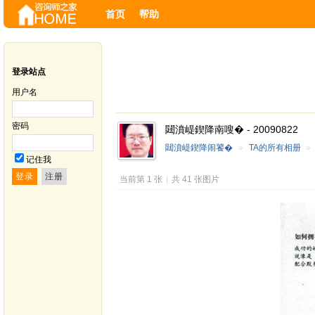
首页
帮助
登录站点
用户名
密码
閮濆崼鍥降南嗖� - 20090822
閮濆崼鍥降闹饕�
»
TA的所有相册
»
记住我
当前第 1 张
|
共 41 张图片