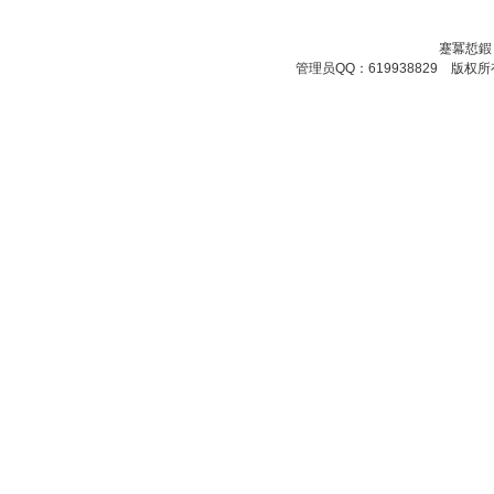
蹇冪悊鍜
管理员QQ：619938829 版权