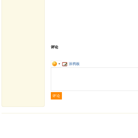
评论
涂鸦板