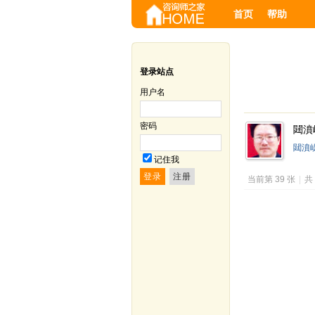
首页
帮助
登录站点
用户名
密码
閮濆崼
閮濆
记住我
当前第 39 张
|
共