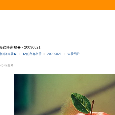
鍥降南嗖� - 20090821
崼鍥降闹饕�
»
TA的所有相册
»
20090821
»
查看图片
 40 张图片