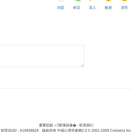
鸡蛋
鲜花
雷人
酷毙
漂亮
蹇冪悊鍜ㄨ甯堜箣瀹� -
联系我们
管理员QQ：619938829 版权所有
中国心理学家网
2.0
© 2001-2009
Comsenz Inc.