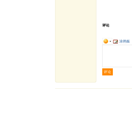
评论
涂鸦板