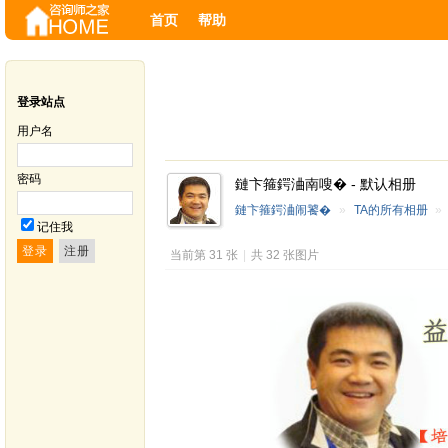
首页
帮助
登录站点
用户名
密码
鏈卞箍鍔浀南嗖� - 默认相册
鏈卞箍鍔浀闹饕�
»
TA的所有相册
»
记住我
当前第 31 张
|
共 32 张图片