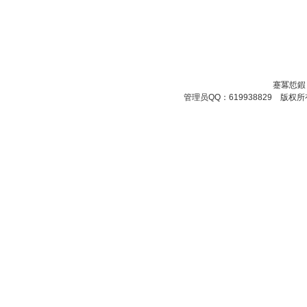
蹇冪悊鍜
管理员QQ：619938829 版权