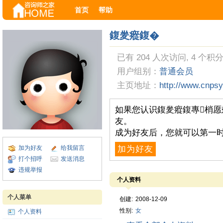
首页
帮助
鍑夎瘲鍑�
已有 204 人次访问, 4 个积分
用户组别：
普通会员
主页地址：
http://www.cnpsy
如果您认识鍑夎瘲鍑專梢愿
友。
成为好友后，您就可以第一时
加为好友
给我留言
加为好友
打个招呼
发送消息
违规举报
个人资料
个人菜单
创建:
2008-12-09
性别:
女
个人资料