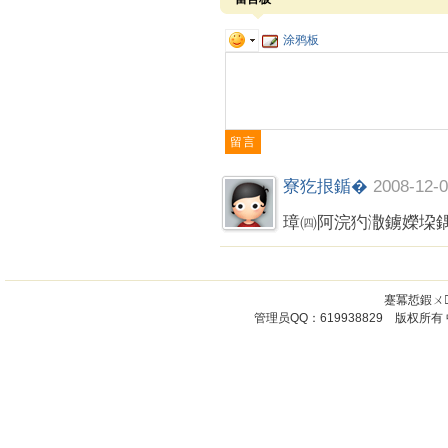
涂鸦板
寮犵拫鍎�
2008-12-0
璋㈣阿浣犳潵鐪嬫垜
蹇冪悊鍜ㄨ
管理员QQ：619938829 版权所有