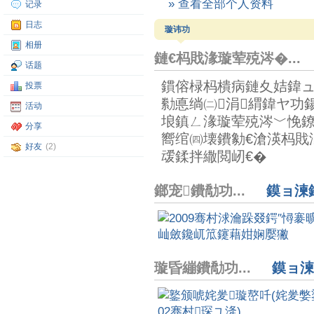
» 查看全部个人资料
记录
日志
璇讳功
相册
鏈€杩戝湪璇荤殑涔�..
话题
鏆傛椂杩樻病鏈夊姞鍏ュ
投票
勬悳绱㈡涓緭鍏ヤ功
活动
埌鎮ㄥ湪璇荤殑涔﹀悗
分享
嚮绾㈣壊鐨勨€滄渶杩戝
好友
(2)
叆鍒拌繖閲屻€�
鎯宠鐨勪功...
鏌ョ湅鎵
璇昏繃鐨勪功...
鏌ョ湅鎵