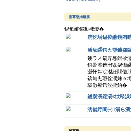
蹇冪悊娴嬭瘯
鍋氳繃鐨勬祴璇�
浣犵埍鎾掕皫鎸囨暟
浠庡皬鍔ㄤ綔鐪嬬敺
鐭ラ亾鎬庝箞鍓栨
鎶曡冻锛岀敓娲诲
灏忓姩浣滐紝閮借
锛屾兂瑕佺湡姝ｅ
瑙傚療鍔涘摝銆�
鐪嬮瀷鐚滈€忕敺浜
濡備綍闈㈠涓ら
留言板