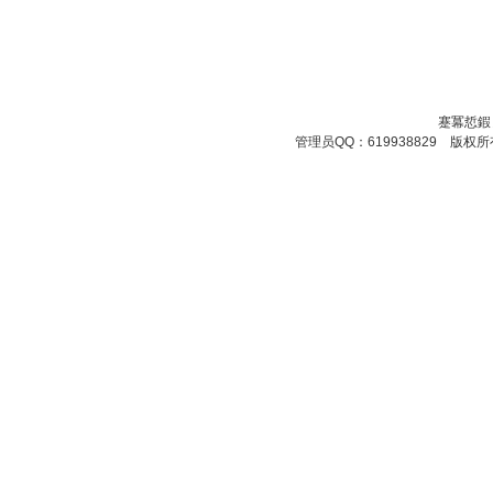
蹇冪悊鍜
管理员QQ：619938829 版权