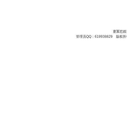
蹇冪悊鍜
管理员QQ：619938829 版权