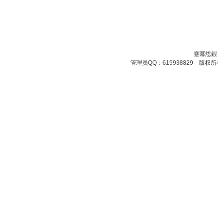
蹇冪悊鍜
管理员QQ：619938829 版权