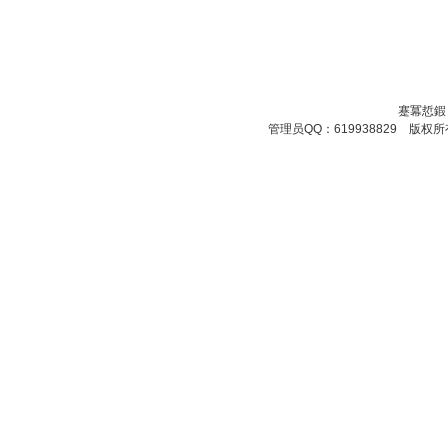
蹇冪悊鍜
管理员QQ：619938829 版权