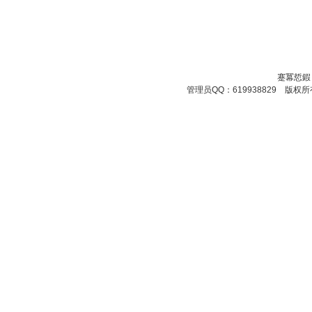
蹇冪悊鍜
管理员QQ：619938829 版权