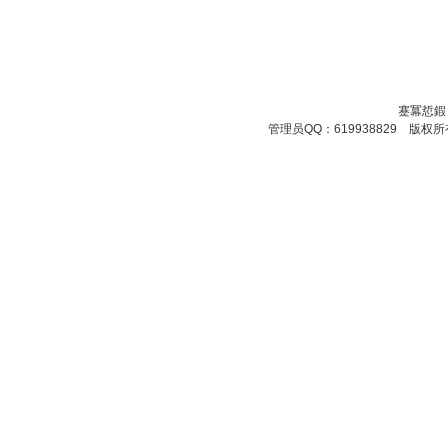
蹇冪悊鍜
管理员QQ：619938829 版权