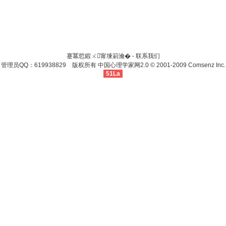
蹇冪悊鍜ㄨ甯堜箣瀹� -
联系我们
管理员QQ：619938829 版权所有
中国心理学家网
2.0
© 2001-2009
Comsenz Inc.
51La