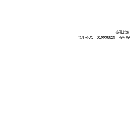
蹇冪悊鍜
管理员QQ：619938829 版权