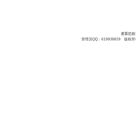
蹇冪悊鍜
管理员QQ：619938829 版权