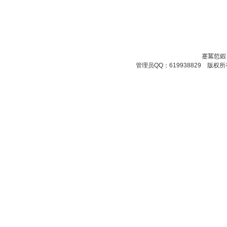
蹇冪悊鍜
管理员QQ：619938829 版权