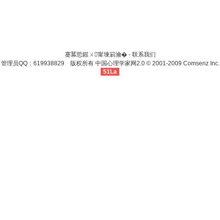
蹇冪悊鍜ㄨ甯堜箣瀹� -
联系我们
管理员QQ：619938829 版权所有
中国心理学家网
2.0
© 2001-2009
Comsenz Inc.
51La