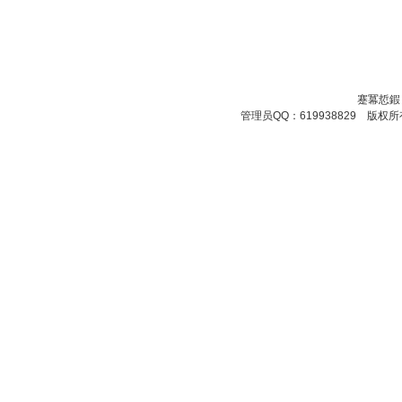
蹇冪悊鍜
管理员QQ：619938829 版权