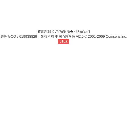
蹇冪悊鍜ㄨ甯堜箣瀹� -
联系我们
管理员QQ：619938829 版权所有
中国心理学家网
2.0
© 2001-2009
Comsenz Inc.
51La