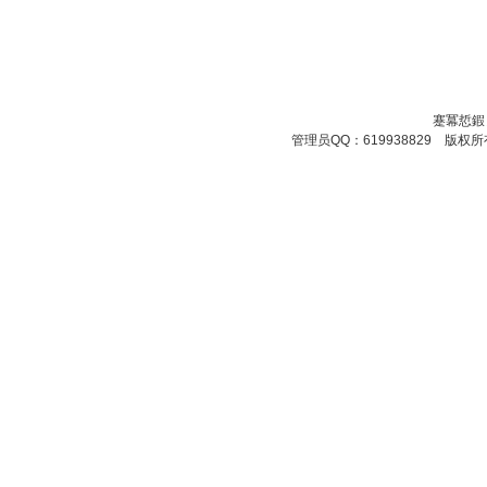
蹇冪悊鍜
管理员QQ：619938829 版权