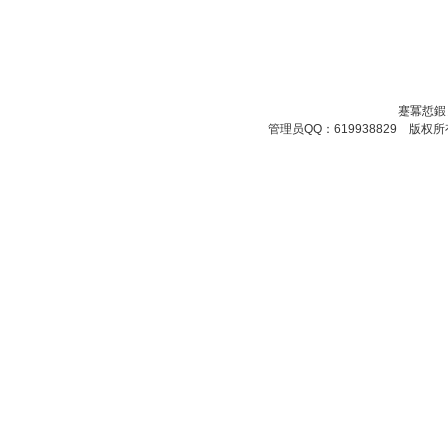
蹇冪悊鍜
管理员QQ：619938829 版权