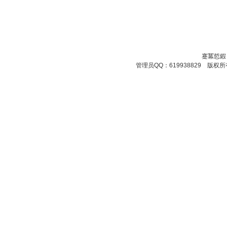
蹇冪悊鍜
管理员QQ：619938829 版权