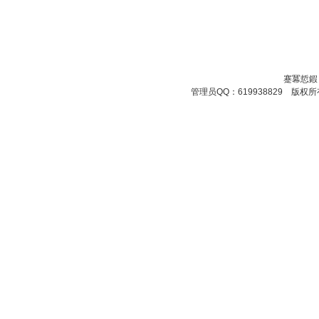
蹇冪悊鍜
管理员QQ：619938829 版权