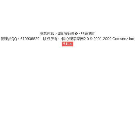
蹇冪悊鍜ㄨ甯堜箣瀹� -
联系我们
管理员QQ：619938829 版权所有
中国心理学家网
2.0
© 2001-2009
Comsenz Inc.
51La