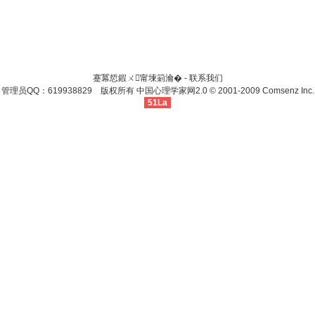
蹇冪悊鍜ㄨ甯堜箣瀹� -
联系我们
管理员QQ：619938829 版权所有
中国心理学家网
2.0
© 2001-2009
Comsenz Inc.
51La