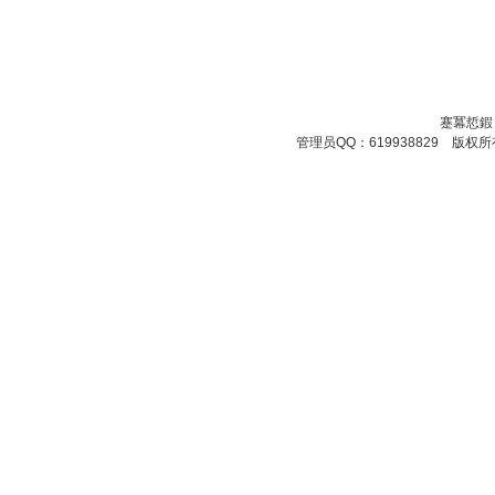
蹇冪悊鍜
管理员QQ：619938829 版权