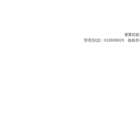
蹇冪悊鍜
管理员QQ：619938829 版权