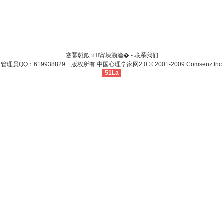
蹇冪悊鍜ㄨ甯堜箣瀹� -
联系我们
管理员QQ：619938829 版权所有
中国心理学家网
2.0
© 2001-2009
Comsenz Inc.
51La