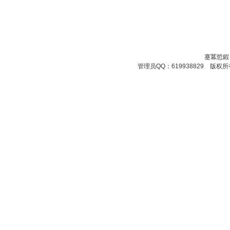
蹇冪悊鍜
管理员QQ：619938829 版权