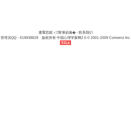
蹇冪悊鍜ㄨ甯堜箣瀹� -
联系我们
管理员QQ：619938829 版权所有
中国心理学家网
2.0
© 2001-2009
Comsenz Inc.
51La