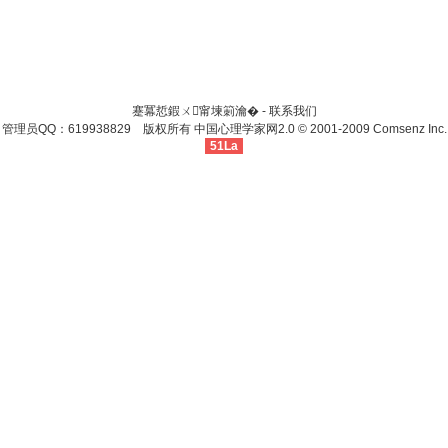
蹇冪悊鍜ㄨ甯堜箣瀹� -
联系我们
管理员QQ：619938829 版权所有
中国心理学家网
2.0
© 2001-2009
Comsenz Inc.
51La