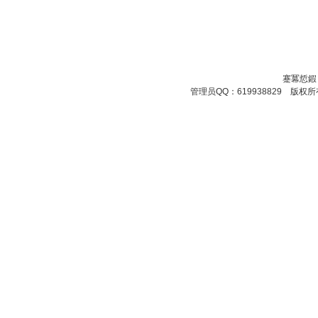
蹇冪悊鍜
管理员QQ：619938829 版权