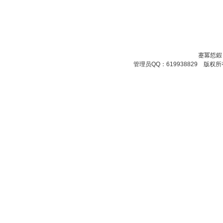
蹇冪悊鍜
管理员QQ：619938829 版权