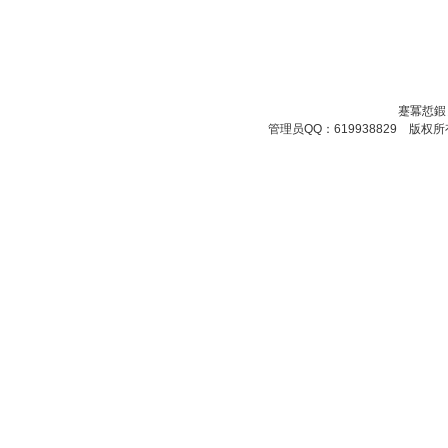
蹇冪悊鍜
管理员QQ：619938829 版权