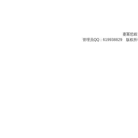
蹇冪悊鍜
管理员QQ：619938829 版权