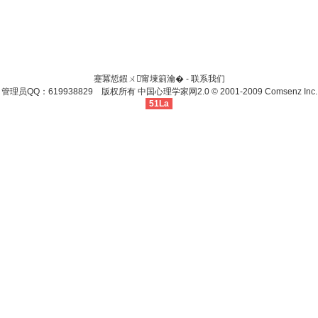
蹇冪悊鍜ㄨ甯堜箣瀹� -
联系我们
管理员QQ：619938829 版权所有
中国心理学家网
2.0
© 2001-2009
Comsenz Inc.
51La