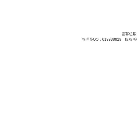
蹇冪悊鍜
管理员QQ：619938829 版权