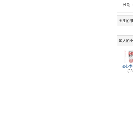
性别
关注的用
加入的
读心术
(38