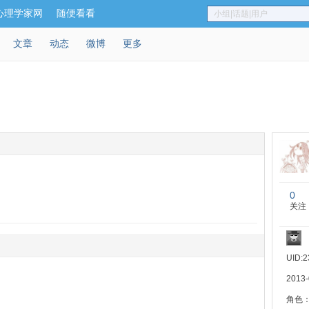
心理学家网
随便看看
小组|话题|用户
文章
动态
微博
更多
0
关注
UID:2
2013
角色