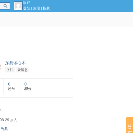
欢迎
登陆
|
注册
|
换肤
探测读心术
关注
发消息
0
0
粉丝
积分
3
-08-29 加入
：
列兵