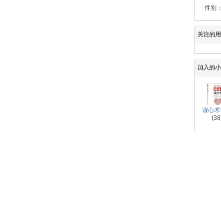
性别
关注的用
加入的
读心术
(38