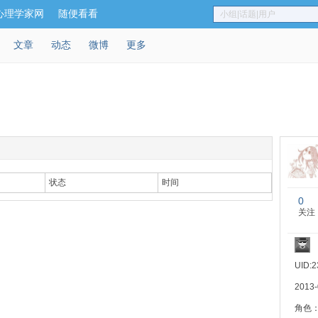
心理学家网
随便看看
小组|话题|用户
文章
动态
微博
更多
状态
时间
0
关注
UID:2
2013
角色