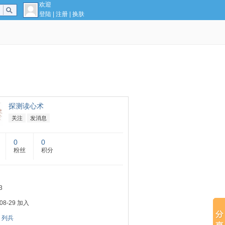
欢迎
登陆
|
注册
|
换肤
探测读心术
关注
发消息
0
0
粉丝
积分
3
-08-29 加入
：
列兵